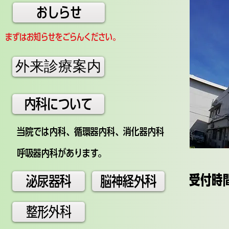
おしらせ
まずはお知らせをごらんください。
外来診療案内
内科について
当院では内科、循環器内科、消化器内科
呼吸器内科があります。
受付時
泌尿器科
脳神経外科
午前
整形外科