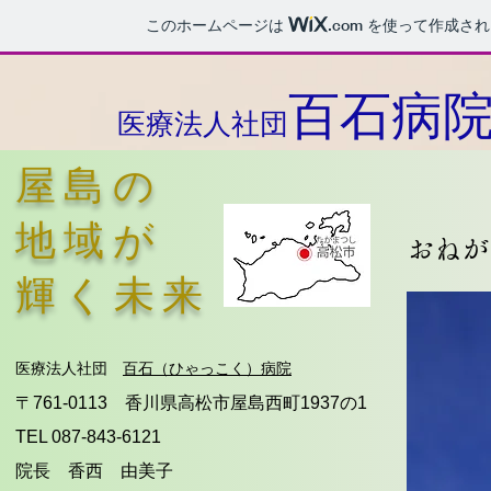
このホームページは
.com
を使って作成され
百石病
医療法人社団
屋島の
地域が
おねが
輝く未来
医療法人社団
百石（ひゃっこく）病院
〒761-0113 香川県高松市屋島西町1937の1
TEL 087-843-6121
​院長 香西 由美子