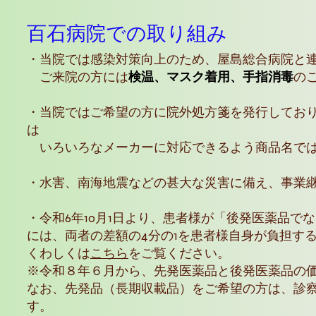
百石病院での取り組み
・当院では感染対策向上のため、屋島総合病院と
ご来院の方には
検温、マスク着用、手指消毒
の
・当院ではご希望の方に院外処方箋を発行してお
は
いろいろなメーカーに対応できるよう商品名では
・水害、南海地震などの甚大な災害に備え、事業
・令和6年10月1日より、患者様が「後発医薬品
には、両者の差額の4分の1を患者様自身が負担す
くわしくは
こちら
をご覧ください。
※令和８年６月から、先発医薬品と後発医薬品の
なお、先発品（長期収載品）をご希望の方は、診
す。