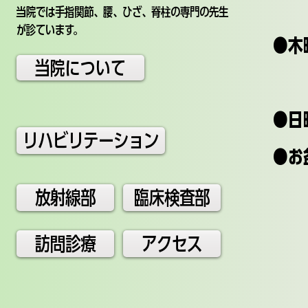
午後1
​当院では手指関節、腰、ひざ、脊柱の専門の先生
が診ています。
​ ●
当院について
午前
●日曜
リハビリテーション
●お盆
（ 8
放射線部
臨床検査部
訪問診療
アクセス